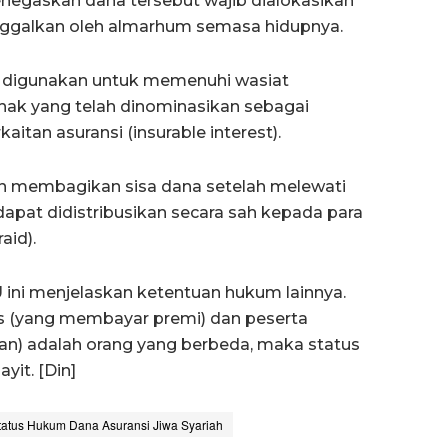
negaskan dana tersebut wajib dialokasikan
inggalkan oleh almarhum semasa hidupnya.
t digunakan untuk memenuhi wasiat
hak yang telah dinominasikan sebagai
itan asuransi (insurable interest).
n membagikan sisa dana setelah melewati
apat didistribusikan secara sah kepada para
aid).
U ini menjelaskan ketentuan hukum lainnya.
s (yang membayar premi) dan peserta
kan) adalah orang yang berbeda, maka status
yit. [Din]
tatus Hukum Dana Asuransi Jiwa Syariah