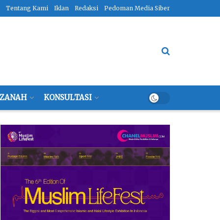
Tentang Kami
Iklan
Redaksi
Pedoman Media Siber
ZANAH
KONSULTASI