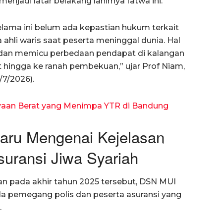
njadi latar belakang lahirnya fatwa ini.
selama ini belum ada kepastian hukum terkait
 ahli waris saat peserta meninggal dunia. Hal
t dan memicu perbedaan pendapat di kalangan
jut hingga ke ranah pembekuan,” ujar Prof Niam,
/7/2026).
yaan Berat yang Menimpa YTR di Bandung
Baru Mengenai Kejelasan
uransi Jiwa Syariah
n pada akhir tahun 2025 tersebut, DSN MUI
a pemegang polis dan peserta asuransi yang
.