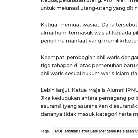
Kedua, pelunasan utang. Prof Niam me
untuk melunasi utang-utang yang dit
Ketiga, memuat wasiat. Dana tersebu
almarhum, termasuk wasiat kepada pi
penerima manfaat yang memiliki keterka
Keempat, pembagian ahli waris denga
tiga tahapan di atas pemenuhan baru d
ahli waris sesuai hukum waris Islam (far
Lebih lanjut, Ketua Majelis Alumni IPN
Jika kedudukan antara pemegang poli
asuransi (yang asuransikan diasuransi
dananya tidak masuk kategori harta ma
Tags:
MUI Terbitkan Fatwa Baru Mengenai Kejelasan S