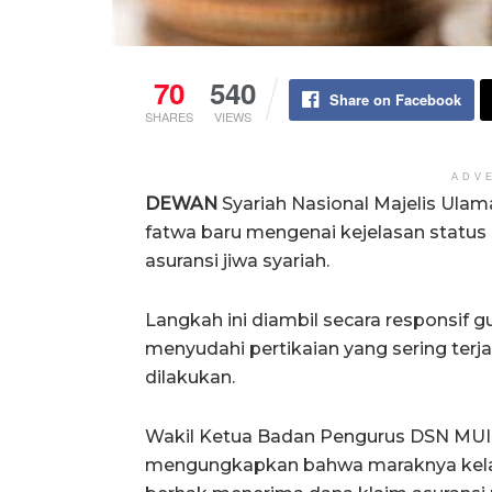
70
540
Share on Facebook
SHARES
VIEWS
ADV
DEWAN
Syariah Nasional Majelis Ula
fatwa baru mengenai kejelasan statu
asuransi jiwa syariah.
Langkah ini diambil secara responsif
menyudahi pertikaian yang sering terjad
dilakukan.
Wakil Ketua Badan Pengurus DSN MUI,
mengungkapkan bahwa maraknya kelain