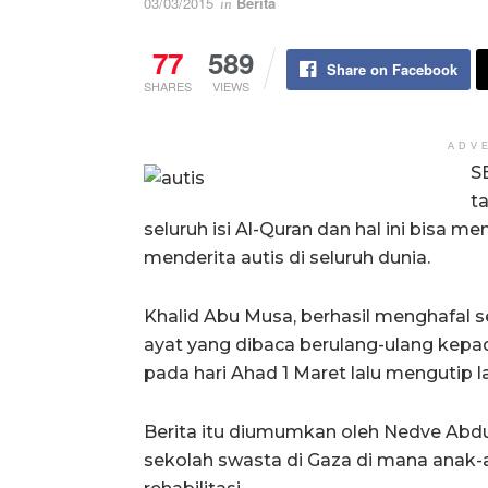
03/03/2015
Berita
in
77
589
Share on Facebook
SHARES
VIEWS
ADV
S
t
seluruh isi Al-Quran dan hal ini bisa 
menderita autis di seluruh dunia.
Khalid Abu Musa, berhasil menghafal 
ayat yang dibaca berulang-ulang kepa
pada hari Ahad 1 Maret lalu mengutip 
Berita itu diumumkan oleh Nedve Abdul
sekolah swasta di Gaza di mana anak-