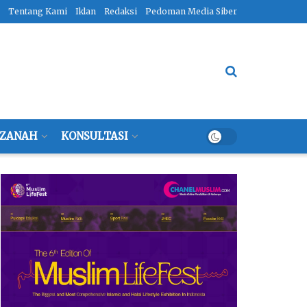
Tentang Kami
Iklan
Redaksi
Pedoman Media Siber
ZANAH
KONSULTASI