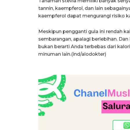
Tanaman stevia memiliki banyak senyaw
tannin, kaempferol, dan lain sebagai
kaempferol dapat mengurangi risiko k
Meskipun pengganti gula ini rendah kal
sembarangan, apalagi berlebihan. Da
bukan berarti Anda terbebas dari kalor
minuman lain.(ind/alodokter)