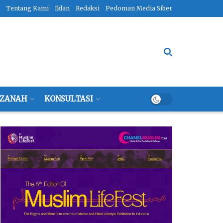
Tentang Kami
Iklan
Redaksi
Pedoman Media Siber
ZANAH
KONSULTASI