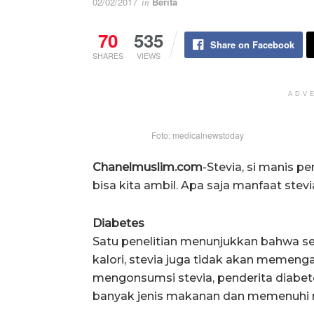
02/02/2017
Berita
in
70
535
Share on Facebook
SHARES
VIEWS
ADV
Foto: medicalnewstoday
Chanelmuslim.com
-Stevia, si manis p
bisa kita ambil. Apa saja manfaat stev
Diabetes
Satu penelitian menunjukkan bahwa se
kalori, stevia juga tidak akan memenga
mengonsumsi stevia, penderita diabet
banyak jenis makanan dan memenuhi 