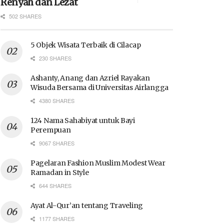
Renyah dan Lezat
502 SHARES
5 Objek Wisata Terbaik di Cilacap
230 SHARES
Ashanty, Anang dan Azriel Rayakan
Wisuda Bersama di Universitas Airlangga
4380 SHARES
124 Nama Sahabiyat untuk Bayi
Perempuan
9067 SHARES
Pagelaran Fashion Muslim Modest Wear
Ramadan in Style
644 SHARES
Ayat Al-Qur’an tentang Traveling
1177 SHARES