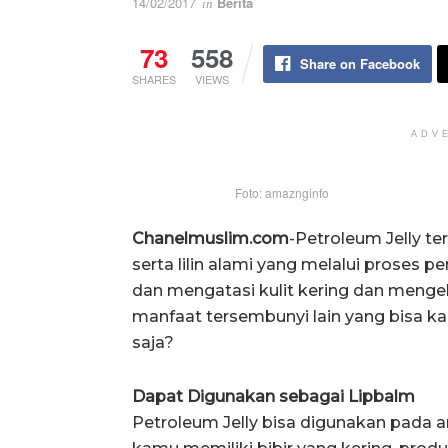
14/02/2017
Berita
in
73
558
Share on Facebook
SHARES
VIEWS
ADV
Foto: amaznginfo
Chanelmuslim.com
-Petroleum Jelly t
serta lilin alami yang melalui proses p
dan mengatasi kulit kering dan mengel
manfaat tersembunyi lain yang bisa ka
saja?
Dapat Digunakan sebagai Lipbalm
Petroleum Jelly bisa digunakan pada a