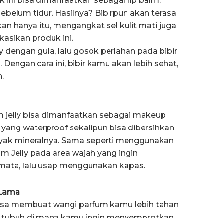
k ini bisa dimanfaatkan sebagai lip balm.
belum tidur. Hasilnya? Bibirpun akan terasa
kan hanya itu, mengangkat sel kulit mati juga
asikan produk ini.
 dengan gula, lalu gosok perlahan pada bibir
 Dengan cara ini, bibir kamu akan lebih sehat,
.
m jelly bisa dimanfaatkan sebagai makeup
k yang waterproof sekalipun bisa dibersihkan
ak mineralnya. Sama seperti menggunakan
m Jelly pada area wajah yang ingin
k mata, lalu usap menggunakan kapas.
 Lama
bisa membuat wangi parfum kamu lebih tahan
a tubuh di mana kamu ingin menyemprotkan