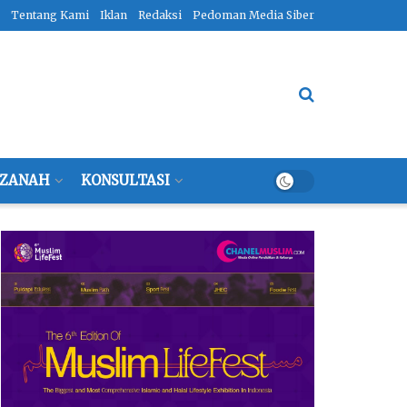
Tentang Kami
Iklan
Redaksi
Pedoman Media Siber
ZANAH
KONSULTASI