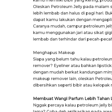
kamu memiliki bibir yang kering, produ
Oleskan Petroleum Jelly pada malam se
lebih lembab dan halus di pagi hari. Bu
dapat kamu lakukan dengan mengaplik
Caranya mudah, campur petroleum jelly
kamu menggunakan jari atau sikat gigi.
lembab dan terhindar dari pecah-pecah
Menghapus Makeup
Siapa yang belum tahu kalau petroleu
remover? Eyeliner atau bahkan lipstic
dengan mudah berkat kandungan miny
makeup remover lain, oleskan Petroleu
dibersihkan seperti bibir atau kelopa
Membuat Wangi Parfum Lebih Tahan
Nggak percaya kalau petroleum jelly 
lama? Coba deh aplikasikan pada are