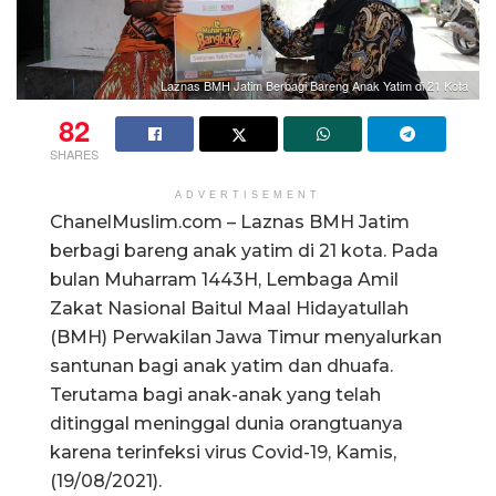
Laznas BMH Jatim Berbagi Bareng Anak Yatim di 21 Kota
82
SHARES
ADVERTISEMENT
ChanelMuslim.com – Laznas BMH Jatim
berbagi bareng anak yatim di 21 kota. Pada
bulan Muharram 1443H, Lembaga Amil
Zakat Nasional Baitul Maal Hidayatullah
(BMH) Perwakilan Jawa Timur menyalurkan
santunan bagi anak yatim dan dhuafa.
Terutama bagi anak-anak yang telah
ditinggal meninggal dunia orangtuanya
karena terinfeksi virus Covid-19, Kamis,
(19/08/2021).