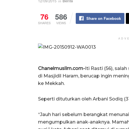
12/09/2015
Berita
in
76
586
Share on Facebook
SHARES
VIEWS
ADV
Chanelmuslim.com-
Iti Rasti (56), sal
di Masjidil Haram, berucap ingin meni
ke Mekkah.
Seperti dituturkan oleh Arbani Sodiq (31)
“Jauh hari sebelum berangkat menuna
mengumpulkan anak-anaknya. Mamah s