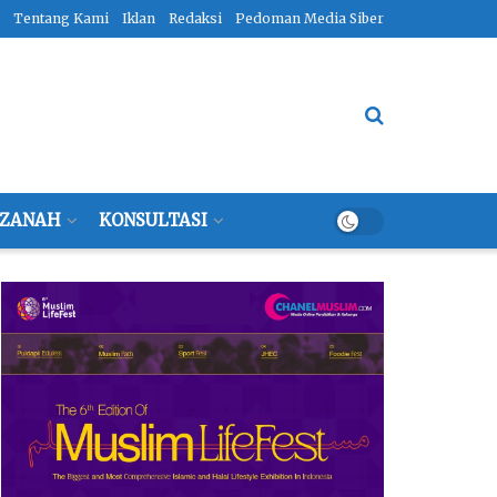
Tentang Kami
Iklan
Redaksi
Pedoman Media Siber
ZANAH
KONSULTASI