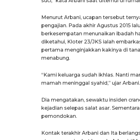
suci,” kata Arbani saat ditemui di ruma
Menurut Arbani, ucapan tersebut terny
pengajian. Pada akhir Agustus 2015 lalu
berkesempatan menunaikan ibadah haj
diketahui, Kloter 23/JKS ialah embarkasi
pertama menginjakkan kakinya di tana
menabung.
“Kami keluarga sudah ikhlas. Nanti 
mamah meninggal syahid,” ujar Arbani.
Dia mengatakan, sewaktu insiden crane 
kejadian selepas salat asar. Sementara
pemondokan.
Kontak terakhir Arbani dan Ita berlan