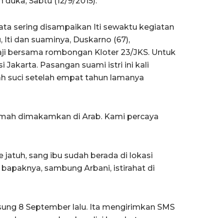
h duka, Sabtu (12/9/2015).
ata sering disampaikan Iti sewaktu kegiatan
, Iti dan suaminya, Duskarno (67),
i bersama rombongan Kloter 23/JKS. Untuk
 Jakarta. Pasangan suami istri ini kali
h suci setelah empat tahun lamanya
mamah dimakamkan di Arab. Kami percaya
jatuh, sang ibu sudah berada di lokasi
 bapaknya, sambung Arbani, istirahat di
gsung 8 September lalu. Ita mengirimkan SMS