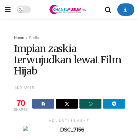
Home
Berita
Impian zaskia
terwujudkan lewat Film
Hijab
14/01/2015
70
SHARES
ADVERTISEMENT