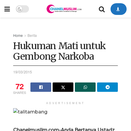
Home
Berita
Hukuman Mati untuk
Gembong Narkoba
19/03/2015
72
SHARES
ADVERTISEMENT
Chanelmuslim.com-Anda Bertanya Ustadz