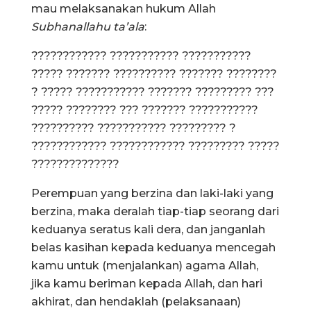
mau melaksanakan hukum Allah
Subhanallahu ta’ala
:
???????????? ??????????? ???????????
????? ??????? ?????????? ??????? ????????
? ????? ??????????? ??????? ????????? ???
????? ???????? ??? ??????? ???????????
?????????? ??????????? ????????? ?
???????????? ???????????? ????????? ?????
??????????????
Perempuan yang berzina dan laki-laki yang
berzina, maka deralah tiap-tiap seorang dari
keduanya seratus kali dera, dan janganlah
belas kasihan kepada keduanya mencegah
kamu untuk (menjalankan) agama Allah,
jika kamu beriman kepada Allah, dan hari
akhirat, dan hendaklah (pelaksanaan)