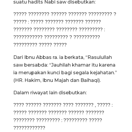
suatu hadits Nabi saw disebutkan:
????? ???????? ?????? ??????? ????????? ?
????? : ????? ??????? ??????? ??????
??????? ???????? ???????? ????????? :
??????????? ????????? ? ??????????
????????? ????? ?????
Dari Ibnu Abbas ra. ia berkata, “Rasulullah
saw bersabda: “Jauhilah khamar itu karena
ia merupakan kunci bagi segala kejahatan.”
(HR. Hakim, Ibnu Majah dan Baihaqi).
Dalam riwayat lain disebutkan:
???? ?????? ??????? ???? ??????? , ????? :
????? ??????? ??????? ?????? ???????
???????? ????????? : ????????? ?????
????????????