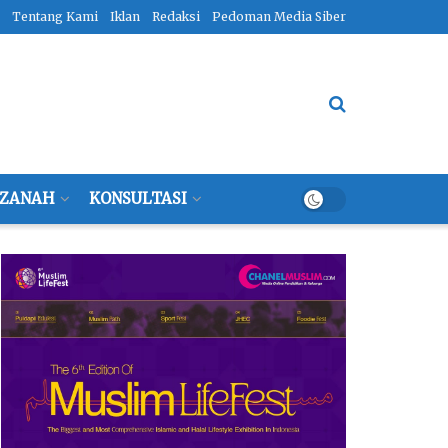
Tentang Kami
Iklan
Redaksi
Pedoman Media Siber
ZANAH
KONSULTASI