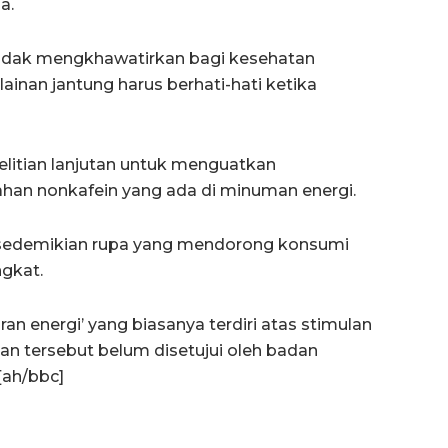
a.
tidak mengkhawatirkan bagi kesehatan
ainan jantung harus berhati-hati ketika
elitian lanjutan untuk menguatkan
an nonkafein yang ada di minuman energi.
n sedemikian rupa yang mendorong konsumi
ngkat.
 energi’ yang biasanya terdiri atas stimulan
an tersebut belum disetujui oleh badan
[ah/bbc]