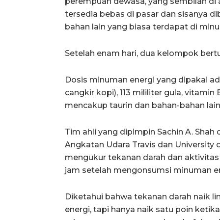
perempuan dewasa, yang sembilan di 
tersedia bebas di pasar dan sisanya dib
bahan lain yang biasa terdapat di min
Setelah enam hari, dua kelompok bertu
Dosis minuman energi yang dipakai ad
cangkir kopi), 113 mililiter gula, vitam
mencakup taurin dan bahan-bahan lain
Tim ahli yang dipimpin Sachin A. Shah 
Angkatan Udara Travis dan University o
mengukur tekanan darah dan aktivitas l
jam setelah mengonsumsi minuman en
Diketahui bahwa tekanan darah naik 
energi, tapi hanya naik satu poin keti