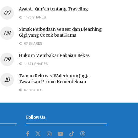
Ayat Al-Qur’an tentang Traveling
1173 SHARES
Simak Perbedaan Veneer dan Bleaching
Gigi yang Cocok buat Kamu
67 SHARES
Hukum Membakar Pakaian Bekas
11671 SHARES
Taman Rekreasi Waterboom Jogja
Tawarkan Promo Kemerdekaan
67 SHARES
Follow Us