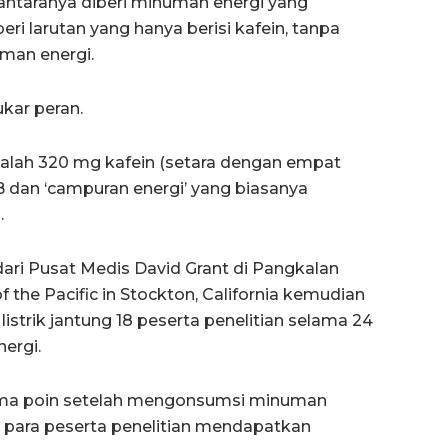
antaranya diberi minuman energi yang
eri larutan yang hanya berisi kafein, tanpa
uman energi.
kar peran.
alah 320 mg kafein (setara dengan empat
in B dan ‘campuran energi’ yang biasanya
.
dari Pusat Medis David Grant di Pangkalan
f the Pacific in Stockton, California kemudian
istrik jantung 18 peserta penelitian selama 24
ergi.
lima poin setelah mengonsumsi minuman
ka para peserta penelitian mendapatkan