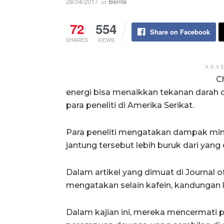
28/04/2017
Berita
in
72
554
Share on Facebook
SHARES
VIEWS
ADV
C
energi bisa menaikkan tekanan darah 
para peneliti di Amerika Serikat.
Para peneliti mengatakan dampak min
jantung tersebut lebih buruk dari yang 
Dalam artikel yang dimuat di Journal o
mengatakan selain kafein, kandungan la
Dalam kajian ini, mereka mencermati pe