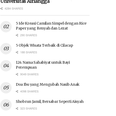
Universitas Airlangga
4284 SHARES
5 Ide Kreasi Camilan Simpel dengan Rice
Paper yang Renyah dan Lezat
290 SHARES
5 Objek Wisata Terbaik di Cilacap
188 SHARES
124 Nama Sahabiyat untuk Bayi
Perempuan
9049 SHARES
Doa Ibu yang Mengubah Nasib Anak
4098 SHARES
Shobrun Jamil, Bersabar Seperti Aisyah
323 SHARES