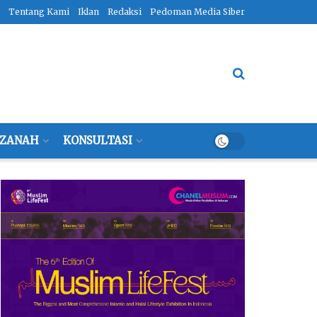
Tentang Kami
Iklan
Redaksi
Pedoman Media Siber
ZANAH
KONSULTASI