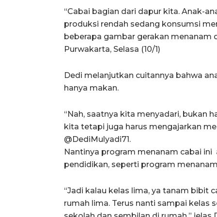
“Cabai bagian dari dapur kita. Anak-
produksi rendah sedang konsumsi men
beberapa gambar gerakan menanam di 
Purwakarta, Selasa (10/1)
Dedi melanjutkan cuitannya bahwa an
hanya makan.
“Nah, saatnya kita menyadari, bukan
kita tetapi juga harus mengajarkan me
@DediMulyadi71.
Nantinya program menanam cabai ini 
pendidikan, seperti program menana
“Jadi kalau kelas lima, ya tanam bibit 
rumah lima. Terus nanti sampai kelas s
sekolah dan sembilan di rumah,” jelas 