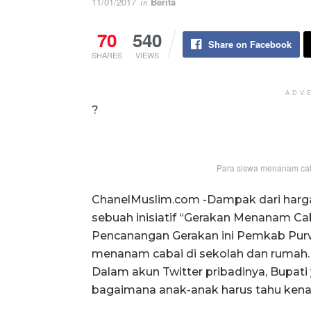
11/01/2017
Berita
in
70
540
Share on Facebook
SHARES
VIEWS
ADV
?
Para siswa menanam caba
ChanelMuslim.com -Dampak dari harga
sebuah inisiatif “Gerakan Menanam Cab
Pencanangan Gerakan ini Pemkab Purw
menanam cabai di sekolah dan rumah.
Dalam akun Twitter pribadinya, Bupati
bagaimana anak-anak harus tahu kena