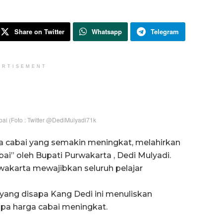
Share on Twitter
Whatsapp
Telegram
ERTISEMENT
i (Foto : Twitter @DediMulyadi71k
 cabai yang semakin meningkat, melahirkan
ai” oleh Bupati Purwakarta , Dedi Mulyadi.
akarta mewajibkan seluruh pelajar
 yang disapa Kang Dedi ini menuliskan
pa harga cabai meningkat.