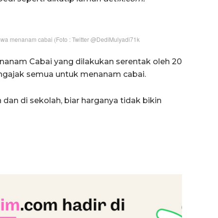
wa menanam cabai (Foto : Twitter @DediMulyadi71k
enanam Cabai yang dilakukan serentak oleh 20
 mengajak semua untuk menanam cabai.
an di sekolah, biar harganya tidak bikin