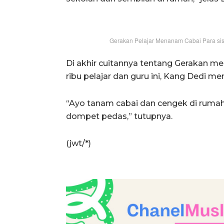
Gerakan Pelajar Menanam Cabai Para sis
Di akhir cuitannya tentang Gerakan m
ribu pelajar dan guru ini, Kang Dedi
“Ayo tanam cabai dan cengek di rumah d
dompet pedas,” tutupnya.
(jwt/*)