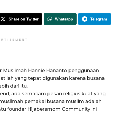
Share on Twitter
Whatsapp
Telegram
ERTISEMENT
er Muslimah Hannie Hananto penggunaan
istilah yang tepat digunakan karena busana
ih dari itu.
end, ada semacam pesan religius kuat yang
.muslimah pemakai busana muslim adalah
 satu founder Hijabersmom Community ini