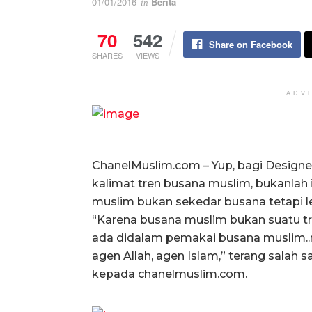
01/01/2016
Berita
in
70
542
Share on Facebook
SHARES
VIEWS
ADV
ChanelMuslim.com – Yup, bagi Design
kalimat tren busana muslim, bukanlah 
muslim bukan sekedar busana tetapi leb
“Karena busana muslim bukan suatu tr
ada didalam pemakai busana muslim.
agen Allah, agen Islam,” terang salah
kepada chanelmuslim.com.