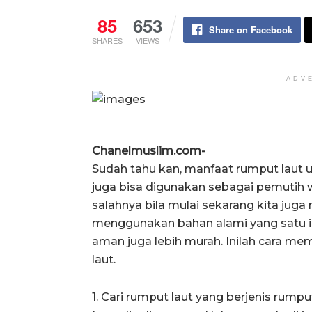
85
653
Share on Facebook
SHARES
VIEWS
ADV
Chanelmuslim.com-
Sudah tahu kan, manfaat rumput laut u
juga bisa digunakan sebagai pemutih wa
salahnya bila mulai sekarang kita ju
menggunakan bahan alami yang satu in
aman juga lebih murah. Inilah cara m
laut.
1. Cari rumput laut yang berjenis rumput