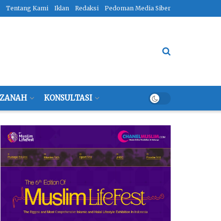
Tentang Kami
Iklan
Redaksi
Pedoman Media Siber
ZANAH
KONSULTASI