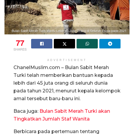
Bulan Sabit Merah Turki Bantu Lebih 45 Juta Orang di Seluruh Dunia pada 2021
77
SHARES
ADVERTISEMENT
ChanelMuslim.com – Bulan Sabit Merah
Turki telah memberikan bantuan kepada
lebih dari 45 juta orang di seluruh dunia
pada tahun 2021, menurut kepala kelompok
amal tersebut baru-baru ini.
Baca juga:
Bulan Sabit Merah Turki akan
Tingkatkan Jumlah Staf Wanita
Berbicara pada pertemuan tentang