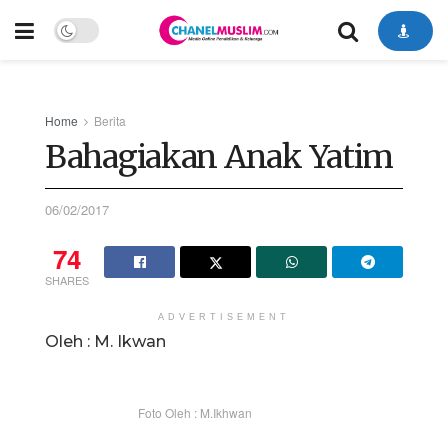
Home
Berita
Bahagiakan Anak Yatim
06/02/2017
74
SHARES
ADVERTISEMENT
Oleh : M. Ikwan
Foto Oleh : M.Ikhwan