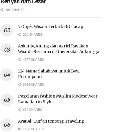
Renyah dan Lezat
498 SHARES
5 Objek Wisata Terbaik di Cilacap
225 SHARES
Ashanty, Anang dan Azriel Rayakan
Wisuda Bersama di Universitas Airlangga
4377 SHARES
124 Nama Sahabiyat untuk Bayi
Perempuan
9065 SHARES
Pagelaran Fashion Muslim Modest Wear
Ramadan in Style
639 SHARES
Ayat Al-Qur’an tentang Traveling
1176 SHARES