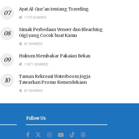
Ayat Al-Qur’an tentang Traveling
1173 SHARES
Simak Perbedaan Veneer dan Bleaching
Gigi yang Cocok buat Kamu
67 SHARES
Hukum Membakar Pakaian Bekas
11671 SHARES
Taman Rekreasi Waterboom Jogja
Tawarkan Promo Kemerdekaan
67 SHARES
Follow Us