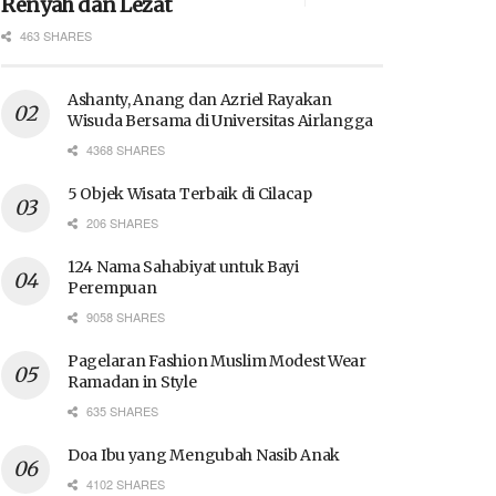
Renyah dan Lezat
463 SHARES
Ashanty, Anang dan Azriel Rayakan
Wisuda Bersama di Universitas Airlangga
4368 SHARES
5 Objek Wisata Terbaik di Cilacap
206 SHARES
124 Nama Sahabiyat untuk Bayi
Perempuan
9058 SHARES
Pagelaran Fashion Muslim Modest Wear
Ramadan in Style
635 SHARES
Doa Ibu yang Mengubah Nasib Anak
4102 SHARES