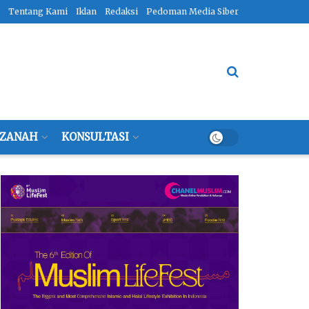
Tentang Kami
Iklan
Redaksi
Pedoman Media Siber
ZANAH
KONSULTASI