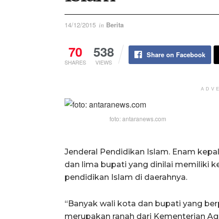
14/12/2015
Berita
in
70
538
Share on Facebook
SHARES
VIEWS
ADV
foto: antaranews.com
Jenderal Pendidikan Islam. Enam kepala
dan lima bupati yang dinilai memilik
pendidikan Islam di daerahnya.
“Banyak wali kota dan bupati yang be
merupakan ranah dari Kementerian Ag