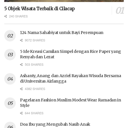
5 Objek Wisata Terbaik di Cilacap
240 SHARES
124 Nama Sahabiyat untuk Bayi Perempuan
9072 SHARES
5 Ide Kreasi Camilan Simpel dengan Rice Paper yang
Renyah dan Lezat
503 SHARES
Ashanty, Anang dan Azriel Rayakan Wisuda Bersama
di Universitas Airlangga
4382 SHARES
Pagelaran Fashion Muslim Modest Wear Ramadan in
Style
644 SHARES
Doa Ibu yang Mengubah Nasib Anak