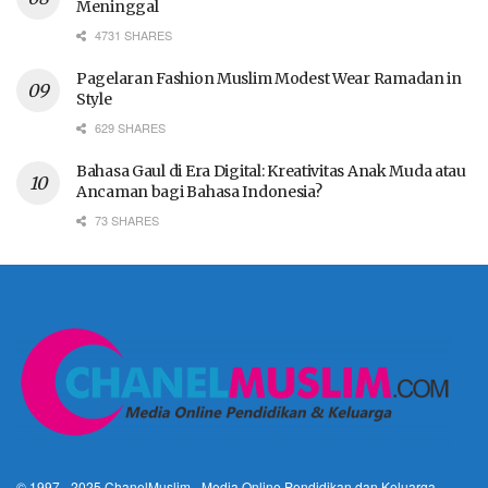
Meninggal
4731 SHARES
Pagelaran Fashion Muslim Modest Wear Ramadan in
Style
629 SHARES
Bahasa Gaul di Era Digital: Kreativitas Anak Muda atau
Ancaman bagi Bahasa Indonesia?
73 SHARES
© 1997 - 2025
ChanelMuslim
- Media Online Pendidikan dan Keluarga