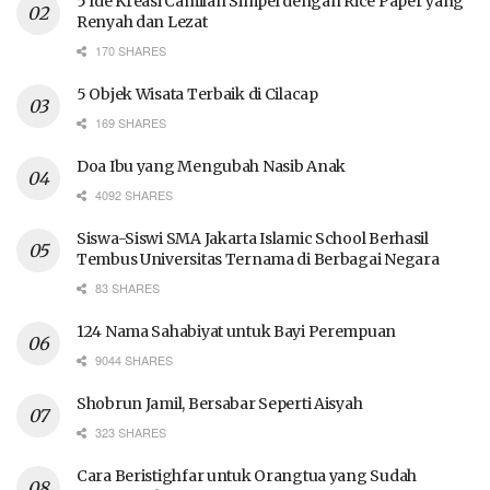
5 Ide Kreasi Camilan Simpel dengan Rice Paper yang
Renyah dan Lezat
170 SHARES
5 Objek Wisata Terbaik di Cilacap
169 SHARES
Doa Ibu yang Mengubah Nasib Anak
4092 SHARES
Siswa-Siswi SMA Jakarta Islamic School Berhasil
Tembus Universitas Ternama di Berbagai Negara
83 SHARES
124 Nama Sahabiyat untuk Bayi Perempuan
9044 SHARES
Shobrun Jamil, Bersabar Seperti Aisyah
323 SHARES
Cara Beristighfar untuk Orangtua yang Sudah