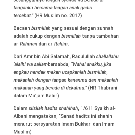
tanganku bersama tangan anak gadis
tersebut.”
(HR Muslim no. 2017)
Bacaan
bismillah
yang sesuai dengan sunnah
adalah cukup dengan
bismillah
tanpa tambahan
ar-
Rahman
dan ar-
Rahim
.
Dari Amr bin Abi Salamah, Rasulullah
shallallahu
‘alaihi wa sallam
bersabda,
“Wahai anakku, jika
engkau hendak makan ucapkanlah bismillah,
makanlah dengan tangan kananmu dan makanlah
makanan yang berada di dekatmu.”
(HR Thabrani
dalam Mu’jam Kabir)
Dalam
silsilah hadits shahihah
, 1/611 Syaikh al-
Albani mengatakan, “Sanad hadits ini shahih
menurut persyaratan Imam Bukhari dan Imam
Muslim)