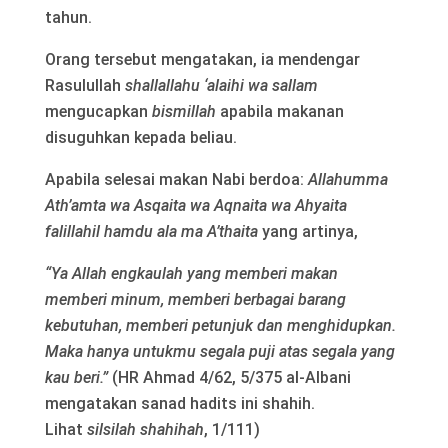
tahun.
Orang tersebut mengatakan, ia mendengar
Rasulullah
shallallahu ‘alaihi wa sallam
mengucapkan
bismillah
apabila makanan
disuguhkan kepada beliau.
Apabila selesai makan Nabi berdoa:
Allahumma
Ath’amta wa Asqaita wa Aqnaita wa Ahyaita
falillahil hamdu ala ma A’thaita
yang artinya,
“Ya Allah engkaulah yang memberi makan
memberi minum, memberi berbagai barang
kebutuhan, memberi petunjuk dan menghidupkan.
Maka hanya untukmu segala puji atas segala yang
kau beri.”
(HR Ahmad 4/62, 5/375 al-Albani
mengatakan sanad hadits ini shahih.
Lihat
silsilah shahihah
, 1/111)