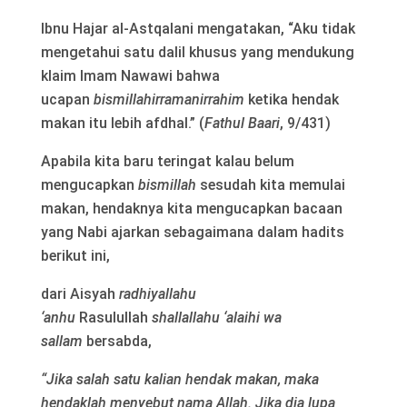
Ibnu Hajar al-Astqalani mengatakan, “Aku tidak
mengetahui satu dalil khusus yang mendukung
klaim Imam Nawawi bahwa
ucapan
bismillahirramanirrahim
ketika hendak
makan itu lebih afdhal.” (
Fathul Baari
, 9/431)
Apabila kita baru teringat kalau belum
mengucapkan
bismillah
sesudah kita memulai
makan, hendaknya kita mengucapkan bacaan
yang Nabi ajarkan sebagaimana dalam hadits
berikut ini,
dari Aisyah
radhiyallahu
‘anhu
Rasulullah
shallallahu ‘alaihi wa
sallam
bersabda,
“Jika salah satu kalian hendak makan, maka
hendaklah menyebut nama Allah. Jika dia lupa