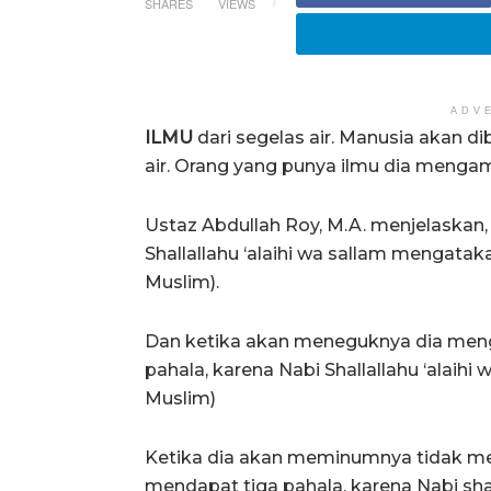
SHARES
VIEWS
ADV
ILMU
dari segelas air. Manusia akan d
air. Orang yang punya ilmu dia menga
Ustaz Abdullah Roy, M.A. menjelaskan,
Shallallahu ‘alaihi wa sallam mengata
Muslim).
Dan ketika akan meneguknya dia meng
pahala, karena Nabi Shallallahu ‘alaihi
Muslim)
Ketika dia akan meminumnya tidak m
mendapat tiga pahala, karena Nabi shal