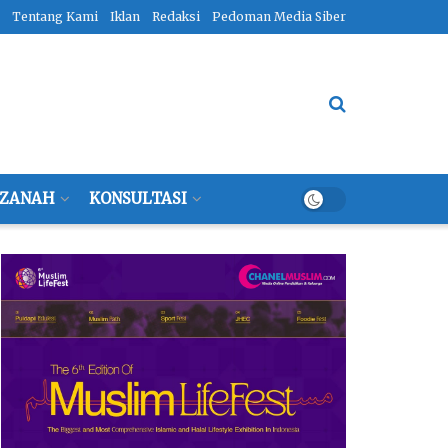
Tentang Kami
Iklan
Redaksi
Pedoman Media Siber
ZANAH
KONSULTASI