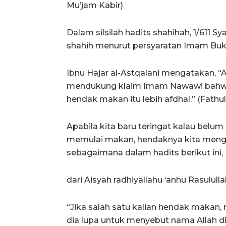
Mu’jam Kabir)
Dalam silsilah hadits shahihah, 1/611 S
shahih menurut persyaratan Imam Buk
Ibnu Hajar al-Astqalani mengatakan, “
mendukung klaim Imam Nawawi bahwa 
hendak makan itu lebih afdhal.” (Fathul 
Apabila kita baru teringat kalau belu
memulai makan, hendaknya kita meng
sebagaimana dalam hadits berikut ini,
dari Aisyah radhiyallahu ‘anhu Rasululla
“Jika salah satu kalian hendak makan
dia lupa untuk menyebut nama Allah 