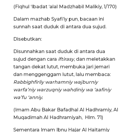
(Fiqhul ‘Ibadat ‘alal Madzhabil Malikiy, 1/170)
Dalam mazhab Syafi’iy pun, bacaan ini
sunnah saat duduk di antara dua sujud.
Disebutkan:
Disunnahkan saat duduk di antara dua
sujud dengan cara
iftirasy
, dan meletakkan
tangan dekat lutut, membuka jari jemari
dan menggenggam lutut, lalu membaca:
Rabbighfirliy warhamniy wajburniy
warfa’niy warzuqniy wahdiniy wa ‘aafiniy
wa’fu ‘anniy.
(Imam Abu Bakar Bafadhal Al Hadhramiy, Al
Muqadimah Al Hadhramiyah, Hlm. 71)
Sementara Imam Ibnu Hajar Al Haitamiy