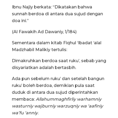
Ibnu Najiy berkata: “Dikatakan bahwa
sunnah berdoa di antara dua sujud dengan
doa ini.”
(Al Fawakih Ad Dawaniy, 1/184)
Sementara dalam kitab Fiqhul ‘Ibadat ‘alal
Madzhabil Malikiy tertulis:
Dimakruhkan berdoa saat ruku’, sebab yang
disyariatkan adalah bertasbih.
Ada pun sebelum ruku’ dan setelah bangun
ruku’ boleh berdoa, demikian pula saat
duduk di antara dua sujud diperintahkan
membaca:
Allahummaghfirliy warhamniy
wasturniy wajburniy warzuqniy wa ‘aafiniy
wa’fu ‘anniy
.