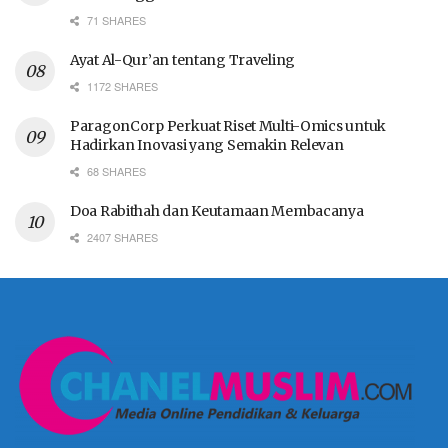
71 SHARES
Ayat Al-Qur’an tentang Traveling
1172 SHARES
ParagonCorp Perkuat Riset Multi-Omics untuk
Hadirkan Inovasi yang Semakin Relevan
68 SHARES
Doa Rabithah dan Keutamaan Membacanya
2407 SHARES