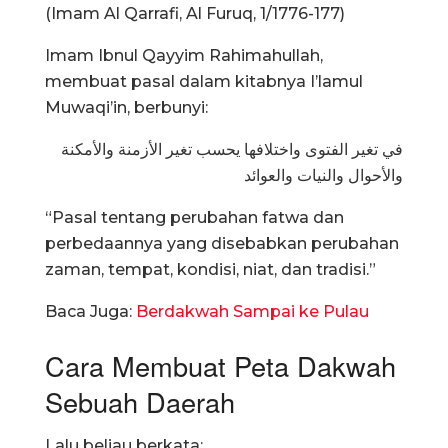
(Imam Al Qarrafi, Al Furuq, 1/1776-177)
Imam Ibnul Qayyim Rahimahullah,
membuat pasal dalam kitabnya I’lamul
Muwaqi’in, berbunyi:
في تغير الفتوى واختلافها يحسب تغير الأزمنة والأمكنة
والأحوال والنيات والعوائد
“Pasal tentang perubahan fatwa dan
perbedaannya yang disebabkan perubahan
zaman, tempat, kondisi, niat, dan tradisi.”
Baca Juga:
Berdakwah Sampai ke Pulau
Cara Membuat Peta Dakwah
Sebuah Daerah
Lalu beliau berkata: