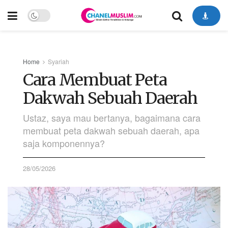
Home
Syariah
Cara Membuat Peta
Dakwah Sebuah Daerah
Ustaz, saya mau bertanya, bagaimana cara
membuat peta dakwah sebuah daerah, apa
saja komponennya?
28/05/2026