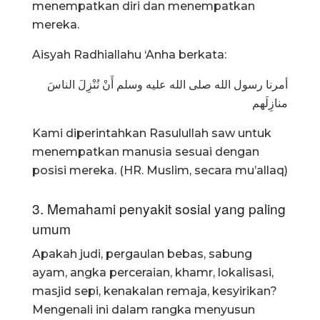
menempatkan diri dan menempatkan
mereka.
Aisyah Radhiallahu ‘Anha berkata:
أمرنا رسول الله صلى الله عليه وسلم أَنْ نُنْزِلَ الناسَ
منازِلَهم
Kami diperintahkan Rasulullah saw untuk
menempatkan manusia sesuai dengan
posisi mereka. (HR. Muslim, secara mu’allaq)
3. Memahami penyakit sosial yang paling
umum
Apakah judi, pergaulan bebas, sabung
ayam, angka perceraian, khamr, lokalisasi,
masjid sepi, kenakalan remaja, kesyirikan?
Mengenali ini dalam rangka menyusun