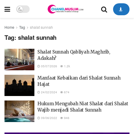
Home
Tag
shalat sunnah
Tag:
shalat sunnah
Shalat Sunnah Qabliyah Maghrib,
Adakah?
05/07/2026
1.2k
Manfaat Kebaikan dari Shalat Sunnah
Hajat
24/02/2024
674
Hukum Mengubah Niat Shalat dari Shalat
Wajib menjadi Shalat Sunnah
09/06/2022
946