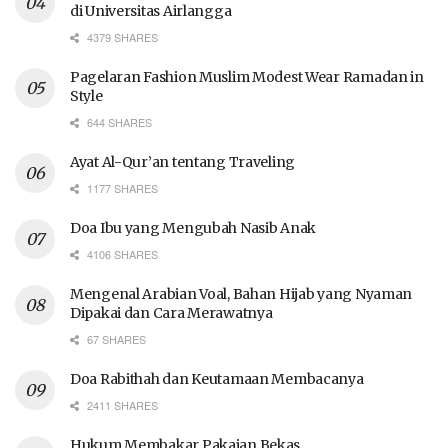
di Universitas Airlangga
4379 SHARES
Pagelaran Fashion Muslim Modest Wear Ramadan in
Style
644 SHARES
Ayat Al-Qur’an tentang Traveling
1177 SHARES
Doa Ibu yang Mengubah Nasib Anak
4106 SHARES
Mengenal Arabian Voal, Bahan Hijab yang Nyaman
Dipakai dan Cara Merawatnya
67 SHARES
Doa Rabithah dan Keutamaan Membacanya
2411 SHARES
Hukum Membakar Pakaian Bekas