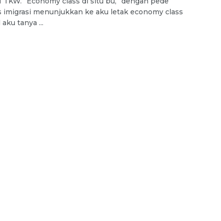
TKW. “Economy class di situ bu,” dengan pede
 imigrasi menunjukkan ke aku letak economy class
aku tanya ...