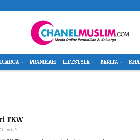
LUARGA
PRANIKAH
LIFESTYLE
BERITA
KHA
ri TKW
23
619