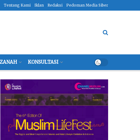
Tentang Kami
Iklan
Redaksi
Pedoman Media Siber
ZANAH
KONSULTASI