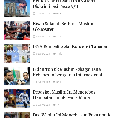
Ketika Marinir Muslim AS Alami
Diskriminasi Pasca 9/11
10/09/2021
628
Kisah Sekolah Berkuda Muslim
Gloucester
09/09/2021
745
ISNA Kembali Gelar Konvensi Tahunan
06/09/2021
1.1k
Biden Tunjuk Muslim Sebagai Duta
Kebebasan Beragama Internasional
02/08/2021
641
Pebasket Muslim Ini Menerobos
Hambatan untuk Gadis Muda
30/07/2021
1k
Dua Wanita Ini Menerbitkan Buku untuk