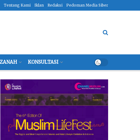
Tentang Kami
Iklan
Redaksi
Pedoman Media Siber
ZANAH
KONSULTASI