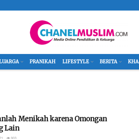
LUARGA
PRANIKAH
LIFESTYLE
BERITA
KHA
anlah Menikah karena Omongan
g Lain
21
903