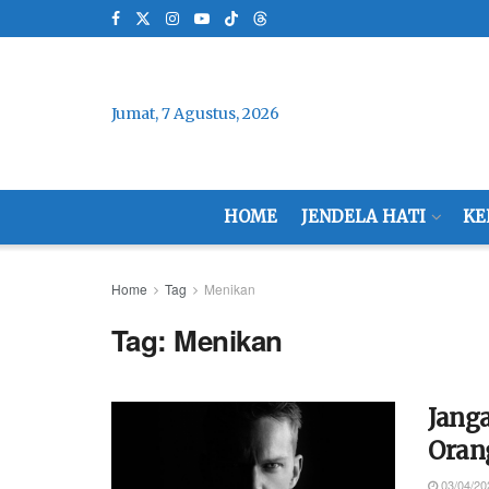
Jumat, 7 Agustus, 2026
HOME
JENDELA HATI
KE
Home
Tag
Menikan
Tag:
Menikan
Jang
Oran
03/04/20