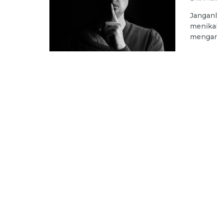
Janganl
menikah
mengaru