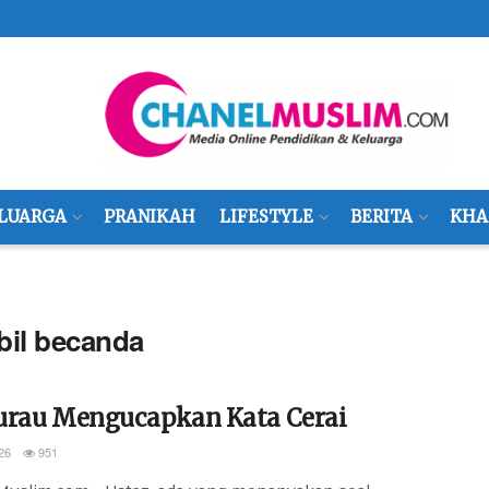
LUARGA
PRANIKAH
LIFESTYLE
BERITA
KHA
bil becanda
urau Mengucapkan Kata Cerai
26
951