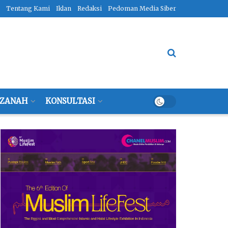
Tentang Kami
Iklan
Redaksi
Pedoman Media Siber
ZANAH
KONSULTASI