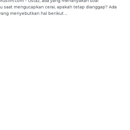
uslim.com - Ustaz, ada yang menanyakan soal
u saat mengucapkan cerai, apakah tetap dianggap? Ada
yang menyebutkan hal berikut ...