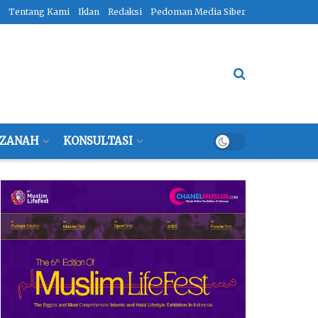
Tentang Kami
Iklan
Redaksi
Pedoman Media Siber
ZANAH
KONSULTASI