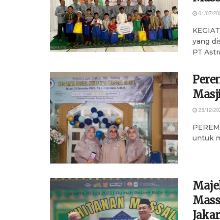
01/07/20
KEGIAT
yang di
PT Astr
Pere
Masj
25/12/20
PEREMP
untuk m
Majel
Mass
Jakar