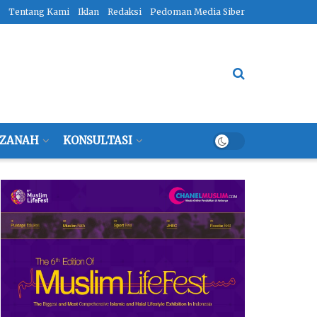
Tentang Kami
Iklan
Redaksi
Pedoman Media Siber
ZANAH
KONSULTASI