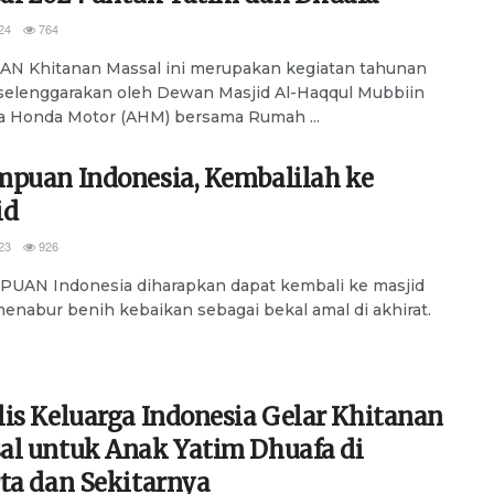
24
764
AN Khitanan Massal ini merupakan kegiatan tahunan
selenggarakan oleh Dewan Masjid Al-Haqqul Mubbiin
a Honda Motor (AHM) bersama Rumah ...
mpuan Indonesia, Kembalilah ke
id
23
926
UAN Indonesia diharapkan dapat kembali ke masjid
enabur benih kebaikan sebagai bekal amal di akhirat.
is Keluarga Indonesia Gelar Khitanan
al untuk Anak Yatim Dhuafa di
ta dan Sekitarnya