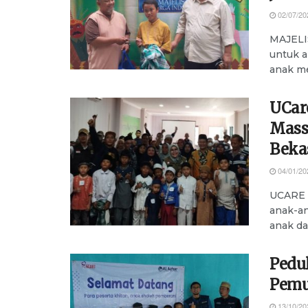
02/07/20
MAJELIS
untuk a
anak me
UCar
Mass
Beka
04/01/20
UCARE 
anak-an
anak da
Pedu
Pemu
13/10/20