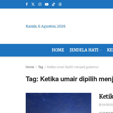
Kamis, 6 Agustus, 2026
HOME
JENDELA HATI
KE
Home
Tag
Ketika umair dipilih menjadi gubernur
Tag:
Ketika umair dipilih men
Keti
04/08/20