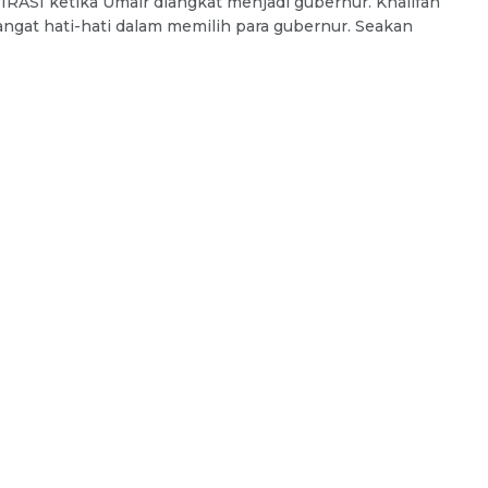
RASI ketika Umair diangkat menjadi gubernur. Khalifah
ngat hati-hati dalam memilih para gubernur. Seakan