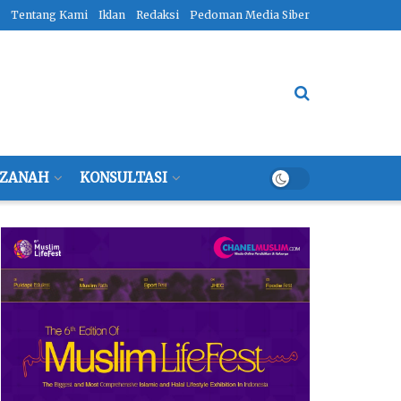
Tentang Kami
Iklan
Redaksi
Pedoman Media Siber
ZANAH
KONSULTASI