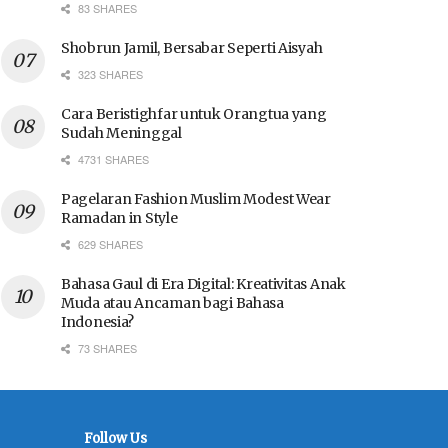
83 SHARES
Shobrun Jamil, Bersabar Seperti Aisyah
323 SHARES
Cara Beristighfar untuk Orangtua yang
Sudah Meninggal
4731 SHARES
Pagelaran Fashion Muslim Modest Wear
Ramadan in Style
629 SHARES
Bahasa Gaul di Era Digital: Kreativitas Anak
Muda atau Ancaman bagi Bahasa
Indonesia?
73 SHARES
Follow Us