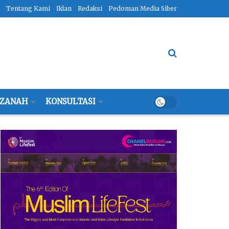
Tentang Kami
Iklan
Redaksi
Pedoman Media Siber
ZANAH
KONSULTASI