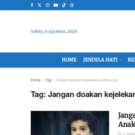
Sabtu, 8 Agustus, 2026
HOME
JENDELA HATI
KE
Home
Tag
Jangan doakan kejelekan untuk anak
Tag:
Jangan doakan kejeleka
Jang
Ana
11/02/20