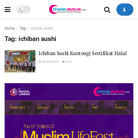
Home
Tag
ichiban sushi
Tag:
ichiban sushi
Ichiban Sushi Kantongi Sertifikat Halal
06/04/2023
914