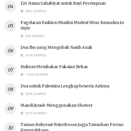
124 Nama Sahabiyat untuk Bayi Perempuan
9061 SHARES
Pagelaran Fashion Muslim Modest Wear Ramadan in
Style
639 SHARES
Doa Ibu yang Mengubah Nasib Anak
4104 SHARES
Hukum Membakar Pakaian Bekas
11672 SHARES
Doa untuk Palestina Lengkap beserta Artinya
2335 SHARES
Mandi Junub Menggunakan Shower
5219 SHARES
Taman Rekreasi Waterboom Jogja Tawarkan Promo
Kemerdekaan