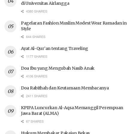
di Universitas Airlangga
4380 SHARES
Pagelaran Fashion Muslim Modest Wear Ramadan in
Style
644 SHARES
Ayat Al-Qur’an tentang Traveling
1177 SHARES
Doa Ibu yang Mengubah Nasib Anak
4106 SHARES
Doa Rabithah dan Keutamaan Membacanya
2411 SHARES
KPIPA Luncurkan Al-Aqsa Memanggil Perempuan
Jawa Barat (ALMA)
67 SHARES
Hukum Membakar Pakaian Bekas