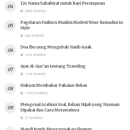
124 Nama Sahabiyat untuk Bayi Perempuan
9062 SHARES
Pagelaran Fashion Muslim Modest Wear Ramadan in
Style
639 SHARES
Doa Ibu yang Mengubah Nasib Anak
4104 SHARES
Ayat Al-Qur’an tentang Traveling
1174 SHARES
Hukum Membakar Pakaian Bekas
11673 SHARES
Mengenal Arabian Voal, Bahan Hijab yang Nyaman
Dipakai dan Cara Merawatnya
67 SHARES
Mandi Junub Menggunakan Shower