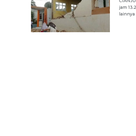
CIANJUR
jam 13.
lainnya 