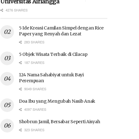
Universitas Airlangga
4276 SHARES
5 Ide Kreasi Camilan Simpel dengan Rice
Paper yang Renyah dan Lezat
283 SHARES
5 Objek Wisata Terbaik di Cilacap
187 SHARES
124 Nama Sahabiyat untuk Bayi
Perempuan
9049 SHARES
Doa Ibu yang Mengubah Nasib Anak
4097 SHARES
Shobrun Jamil, Bersabar Seperti Aisyah
323 SHARES