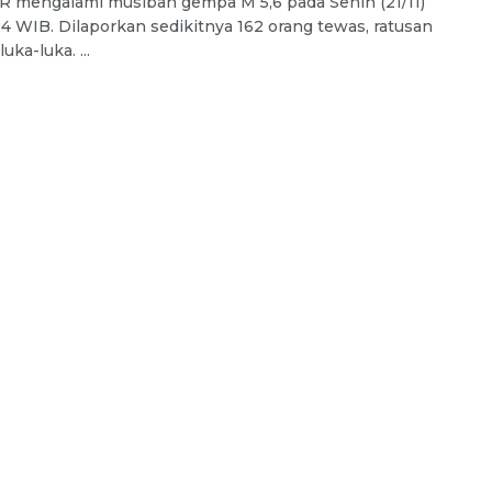
 mengalami musibah gempa M 5,6 pada Senin (21/11)
24 WIB. Dilaporkan sedikitnya 162 orang tewas, ratusan
luka-luka. ...