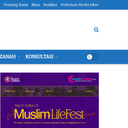
Tentang Kami
Iklan
Redaksi
Pedoman Media Siber
ZANAH
KONSULTASI