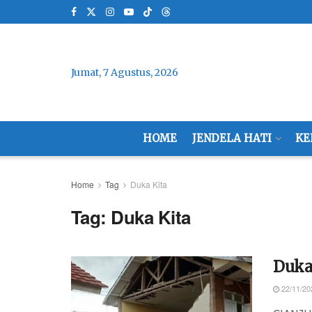
Jumat, 7 Agustus, 2026
HOME
JENDELA HATI
KE
Home
Tag
Duka Kita
Tag:
Duka Kita
Duka 
22/11/20