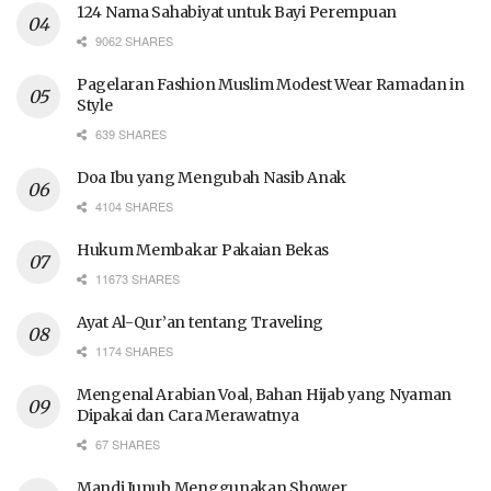
124 Nama Sahabiyat untuk Bayi Perempuan
9062 SHARES
Pagelaran Fashion Muslim Modest Wear Ramadan in
Style
639 SHARES
Doa Ibu yang Mengubah Nasib Anak
4104 SHARES
Hukum Membakar Pakaian Bekas
11673 SHARES
Ayat Al-Qur’an tentang Traveling
1174 SHARES
Mengenal Arabian Voal, Bahan Hijab yang Nyaman
Dipakai dan Cara Merawatnya
67 SHARES
Mandi Junub Menggunakan Shower