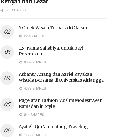
Renyah dan Lezat
501 SHARES
5 Objek Wisata Terbaik di Cilacap
229 SHARES
124 Nama Sahabiyat untuk Bayi
Perempuan
9067 SHARES
Ashanty, Anang dan Azriel Rayakan
Wisuda Bersama di Universitas Airlangga
4379 SHARES
Pagelaran Fashion Muslim Modest Wear
Ramadan in Style
644 SHARES
Ayat Al-Qur’an tentang Traveling
1177 SHARES