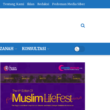
Tentang Kami
Iklan
Redaksi
Pedoman Media Siber
ZANAH
KONSULTASI