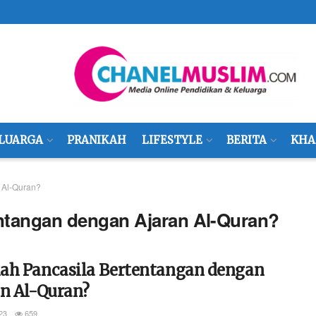
LUARGA
PRANIKAH
LIFESTYLE
BERITA
KHA
 Al-Quran?
ntangan dengan Ajaran Al-Quran?
ah Pancasila Bertentangan dengan
an Al-Quran?
23
659