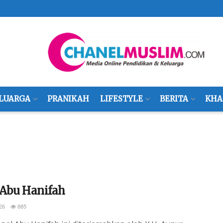
LUARGA
PRANIKAH
LIFESTYLE
BERITA
KHA
 Abu Hanifah
26
885