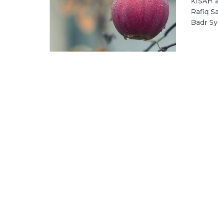
KISAH a
Rafiq S
Badr Syi