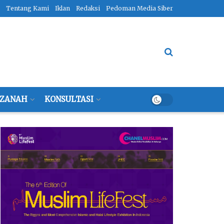
Tentang Kami
Iklan
Redaksi
Pedoman Media Siber
ZANAH
KONSULTASI