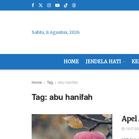
Sabtu, 8 Agustus, 2026
HOME
JENDELA HATI
KE
Home
Tag
abu hanifah
Tag:
abu hanifah
Apel
15/07/20