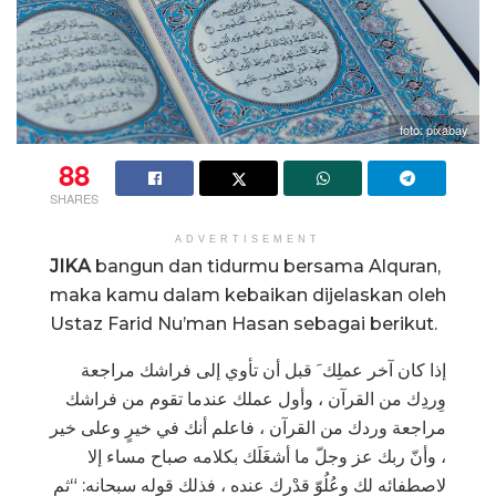
foto: pixabay
88
SHARES
ADVERTISEMENT
JIKA
bangun dan tidurmu bersama Alquran,
maka kamu dalam kebaikan dijelaskan oleh
Ustaz Farid Nu’man Hasan sebagai berikut.
إذا كان آخر عملِك َ قبل أن تأوي إلى فراشك مراجعة
وِردِك من القرآن ، وأول عملك عندما تقوم من فراشك
مراجعة وردك من القرآن ، فاعلم أنك في خيرٍ وعلى خير
، وأنّ ربك عز وجلّ ما أشغَلَك بكلامه صباح مساء إلا
لاصطفائه لك وعُلُوّ قدْرِك عنده ، فذلك قوله سبحانه: “ثم