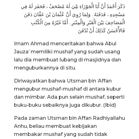
ذَكَرَ أَحْمَدُ أَنَّ أَبَا الْجَوْزَاءِ بَلِيَ لَهُ مُصْحَفٌ ، فَحَفَرَ لَهُ فِي
مَسْجِدِهِ ، فَدَفَنَهُ . وَلِمَا رُوِيَ أَنَّ عُثْمَانَ بْنَ عَفَّانَ دَفَنَ
الْمَصَاحِفَ بَيْنَ الْقَبْرِ وَالْمِنْبَرِ . أَمَّا غَيْرُهُ مِنَ الْكُتُبِ
فَالأَْحْسَنُ كَذَلِكَ أَنْ تُدْفَنَ
Imam Ahmad menceritakan bahwa Abul
Jauza’ memiliki mushaf yang sudah usang
lalu dia membuat lubang di masjidnya dan
menguburkannya di situ.
Diriwayatkan bahwa Utsman bin ‘Affan
mengubur mushaf-mushaf di antara kubur
dan mimbar. Ada pun selain mushaf, seperti
buku-buku sebaiknya juga dikubur. (Ibid)
Pada zaman Utsman bin Affan Radhiyallahu
Anhu, beliau membuat kebijakan
membakar mushaf yang sudah tidak