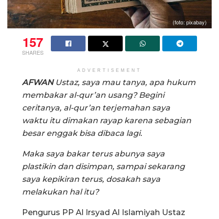
(foto: pixabay)
157
SHARES
ADVERTISEMENT
AFWAN
Ustaz, saya mau tanya, apa hukum
membakar al-qur’an usang? Begini
ceritanya, al-qur’an terjemahan saya
waktu itu dimakan rayap karena sebagian
besar enggak bisa dibaca lagi.
Maka saya bakar terus abunya saya
plastikin dan disimpan, sampai sekarang
saya kepikiran terus, dosakah saya
melakukan hal itu?
Pengurus PP Al Irsyad Al Islamiyah Ustaz