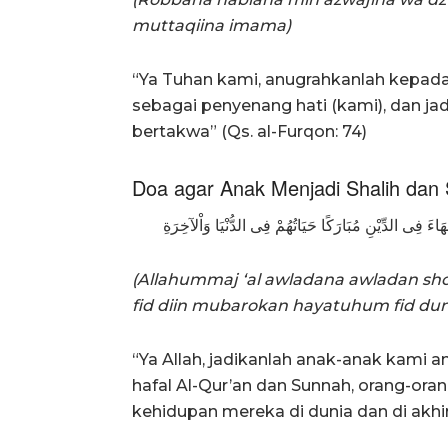
muttaqiina imama)
“Ya Tuhan kami, anugrahkanlah kepada 
sebagai penyenang hati (kami), dan j
bertakwa” (Qs. al-Furqon: 74)
Doa agar Anak Menjadi Shalih dan 
قَهَاءَ فِى الدِّيْنِ مُبَارَكًا حَيَاتُهُمْ فِى الدُّنْيَا وَاْلآخِرَةِ
(Allahummaj ‘al awladana awladan sholi
fid diin mubarokan hayatuhum fid dun
“Ya Allah, jadikanlah anak-anak kami a
hafal Al-Qur’an dan Sunnah, orang-or
kehidupan mereka di dunia dan di akhir