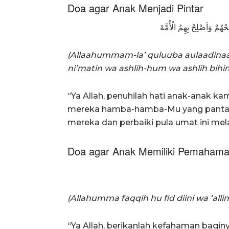
Doa agar Anak Menjadi Pintar
ِحْهُمْ وَاَصْلِحْ بِهِمُ الْأُمَّةَ
(Allaahummam-la’ quluuba aulaadinaa
ni’matin wa ashlih-hum wa ashlih bi
“Ya Allah, penuhilah hati anak-anak k
mereka hamba-hamba-Mu yang pantas m
mereka dan perbaiki pula umat ini mel
Doa agar Anak Memiliki Pemaham
(Allahumma faqqih hu fid diini wa ‘allim
“Ya Allah, berikanlah kefahaman bagin