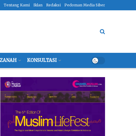
Tentang Kami
Iklan
Redaksi
Pedoman Media Siber
ZANAH
KONSULTASI