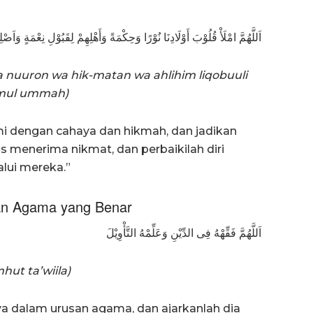
اَللَّهُمَّ امْلَأْ قُلُوْبَ أَوْلَادِنَا نُوْرًا وَحِكْمَةً وَأَهْلِهِمْ لِقَبُوْلِ نِعْمَةٍ وَاَصْل
 nuuron wa hik-matan wa ahlihim liqobuuli
himul ummah)
ami dengan cahaya dan hikmah, dan jadikan
enerima nikmat, dan perbaikilah diri
alui mereka.”
an Agama yang Benar
اَللَّهُمَّ فَقِّهْهُ فِى الدِّيْنِ وَعَلِّمْهُ التَّأْوِيْلَ
hut ta’wiila)
ya dalam urusan agama, dan ajarkanlah dia