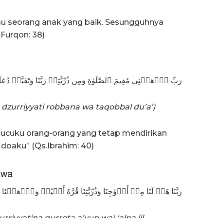
gkau seorang anak yang baik. Sesungguhnya
Furqon: 38)
رَبِّ ٱجۡعَلۡنِي مُقِيمَ ٱلصَّلَوٰةِ وَمِن ذُرِّيَّتِيۚ رَبَّنَا وَتَقَبَّلۡ دُعَآ
 dzurriyyati robbana wa taqobbal du’a’)
 cucuku orang-orang yang tetap mendirikan
 doaku” (Qs.Ibrahim: 40)
kwa
رَبَّنَا هَبۡ لَنَا مِنۡ أَزۡوَٰجِنَا وَذُرِّيَّٰتِنَا قُرَّةَ أَعۡيُنٖ وَٱجۡعَلۡنَا ل
iyyatina qurrota a’yun waj ‘alna lil