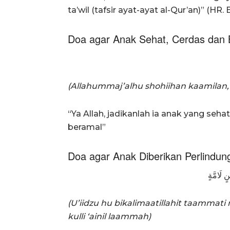
ta’wil (tafsir ayat-ayat al-Qur’an)” (HR. 
Doa agar Anak Sehat, Cerdas dan 
(Allahummaj’alhu shohiihan kaamilan, 
“Ya Allah, jadikanlah ia anak yang seha
beramal”
Doa agar Anak Diberikan Perlindun
ٍ لَامَّةٍ
(U’iidzu hu bikalimaatillahit taamma
kulli ‘ainil laammah)