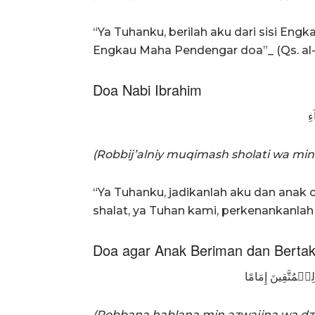
“Ya Tuhanku, berilah aku dari sisi En
Engkau Maha Pendengar doa”_ (Qs. al-
Doa Nabi Ibrahim
ءِ
(Robbij’alniy muqimash sholati wa min
“Ya Tuhanku, jadikanlah aku dan anak
shalat, ya Tuhan kami, perkenankanlah
Doa agar Anak Beriman dan Berta
ِلۡمُتَّقِينَ إِمَامًا
(Robbana hablana min azwajina wa dzurr