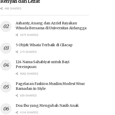
Renyah dan Lezat
486 SHARES
Ashanty, Anang dan Azriel Rayakan
Wisuda Bersama di Universitas Airlangga
4375 SHARES
5 Objek Wisata Terbaik di Cilacap
215 SHARES
124 Nama Sahabiyat untuk Bayi
Perempuan
9062 SHARES
Pagelaran Fashion Muslim Modest Wear
Ramadan in Style
639 SHARES
Doa Ibu yang Mengubah Nasib Anak
4104 SHARES