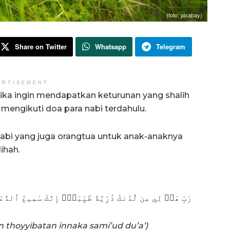
(foto: pixabay)
Share on Twitter
Whatsapp
Telegram
ERTISEMENT
ika ingin mendapatkan keturunan yang shalih
a mengikuti doa para nabi terdahulu.
nabi yang juga orangtua untuk anak-anaknya
ihah.
رَبِّ هَبۡ لِي مِن لَّدُنكَ ذُرِّيَّةٗ طَيِّبَةًۖ إِنَّكَ سَمِيعُ ٱلدُّعَ
n thoyyibatan innaka sami’ud du’a’)