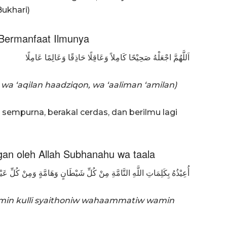
Bukhari)
Bermanfaat Ilmunya
اَللَّهُمَّ اجْعَلْهُ صَحِيْحًا كَامِلاً وَعَاقِلًا حَاذِقًا وَعَالِمًا عَامِلًا
wa ‘aqilan haadziqon, wa ‘aaliman ‘amilan)
t sempurna, berakal cerdas, dan berilmu lagi
gan oleh Allah Subhanahu wa taala
أُعِيْذُهُ بِكَلِمَاتِ اللَّهِ التَّامَّةِ مِنْ كُلِّ شَيْطَانٍ وَهَامَّةٍ وَمِنْ كُلِّ عَيْن
ti min kulli syaithoniw wahaammatiw wamin