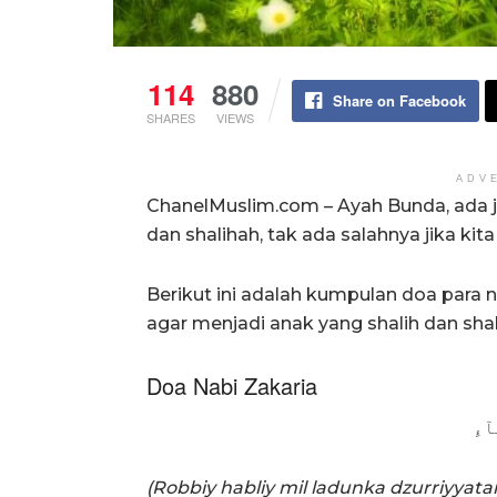
114
880
Share on Facebook
SHARES
VIEWS
ADV
ChanelMuslim.com – Ayah Bunda, ada j
dan shalihah, tak ada salahnya jika kit
Berikut ini adalah kumpulan doa para 
agar menjadi anak yang shalih dan shal
Doa Nabi Zakaria
آءِ
(Robbiy habliy mil ladunka dzurriyyata