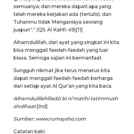
semuanya; dan mereka dapati apa yang
telah mereka kerjakan ada (tertulis). dan
Tuhanmu tidak Menganiaya seorang
juapun“.” (QS. Al Kahfi: 49)[11]
Alhamdulillah, dari ayat yang singkat ini kita
bisa menggali faedah-faedah yang luar
biasa. Semoga sajian ini bermanfaat.
Sungguh nikmat jika terus menerus kita
dapat menggali faedah-faedah berharga
dari setiap ayat Al Qur’an yang kita baca.
Alhamdulillahilladzi bi ni’matihi tatimmush
sholihaat
.[ind]
Sumber: www.rumaysho.com
Catatan kaki: