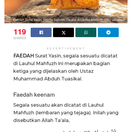
Faedah Surat Yasin, Segala Sesuatu Dicatat di Lauhul Mahfuzh (foto: pixabay)
119
SHARES
ADVERTISEMENT
FAEDAH
Surat Yasin, segala sesuatu dicatat
di Lauhul Mahfuzh ini merupakan bagian
ketiga yang dijelaskan oleh Ustaz
Muhammad Abduh Tuasikal.
Faedah keenam
Segala sesuatu akan dicatat di Lauhul
Mahfuzh (lembaran yang tejaga). Inilah yang
disebutkan Allah Ta’ala,