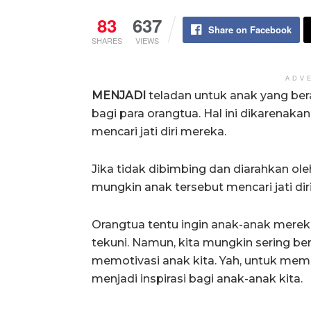
83
637
Share on Facebook
SHARES
VIEWS
ADV
MENJADI
teladan untuk anak yang be
bagi para orangtua. Hal ini dikarenaka
mencari jati diri mereka.
Jika tidak dibimbing dan diarahkan ol
mungkin anak tersebut mencari jati dir
Orangtua tentu ingin anak-anak mere
tekuni. Namun, kita mungkin sering be
memotivasi anak kita. Yah, untuk memul
menjadi inspirasi bagi anak-anak kita.