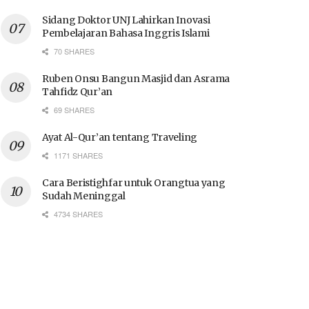
Sidang Doktor UNJ Lahirkan Inovasi
Pembelajaran Bahasa Inggris Islami
70 SHARES
Ruben Onsu Bangun Masjid dan Asrama
Tahfidz Qur’an
69 SHARES
Ayat Al-Qur’an tentang Traveling
1171 SHARES
Cara Beristighfar untuk Orangtua yang
Sudah Meninggal
4734 SHARES