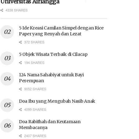
Universitas Airlangga
4338 SHARES
5 Ide Kreasi Camilan Simpel dengan Rice
Paper yang Renyah dan Lezat
372 SHARES
5 Objek Wisata Terbaik di Cilacap
194 SHARES
124 Nama Sahabiyat untuk Bayi
Perempuan
9052 SHARES
Doa Ibu yang Mengubah Nasib Anak
4099 SHARES
Doa Rabithah dan Keutamaan
Membacanya
2407 SHARES