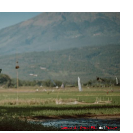
Gambar oleh
Syauqi Fillah
dari
Pixabay