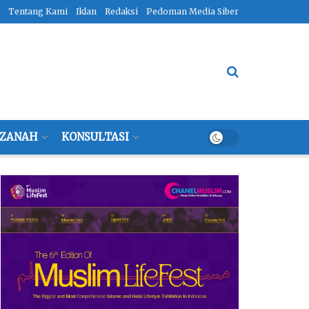
Tentang Kami
Iklan
Redaksi
Pedoman Media Siber
ZANAH
KONSULTASI