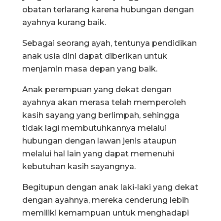
obatan terlarang karena hubungan dengan
ayahnya kurang baik.
Sebagai seorang ayah, tentunya pendidikan
anak usia dini dapat diberikan untuk
menjamin masa depan yang baik.
Anak perempuan yang dekat dengan
ayahnya akan merasa telah memperoleh
kasih sayang yang berlimpah, sehingga
tidak lagi membutuhkannya melalui
hubungan dengan lawan jenis ataupun
melalui hal lain yang dapat memenuhi
kebutuhan kasih sayangnya.
Begitupun dengan anak laki-laki yang dekat
dengan ayahnya, mereka cenderung lebih
memiliki kemampuan untuk menghadapi