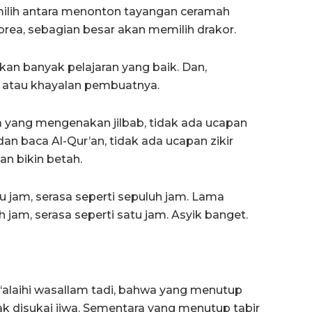
emilih antara menonton tayangan ceramah
rea, sebagian besar akan memilih drakor.
n banyak pelajaran yang baik. Dan,
i atau khayalan pembuatnya.
a yang mengenakan jilbab, tidak ada ucapan
dan baca Al-Qur’an, tidak ada ucapan zikir
an bikin betah.
jam, serasa seperti sepuluh jam. Lama
jam, serasa seperti satu jam. Asyik banget.
u ‘alaihi wasallam tadi, bahwa yang menutup
dak disukai jiwa. Sementara yang menutup tabir