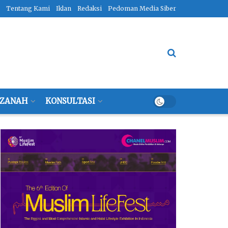
Tentang Kami
Iklan
Redaksi
Pedoman Media Siber
ZANAH
KONSULTASI