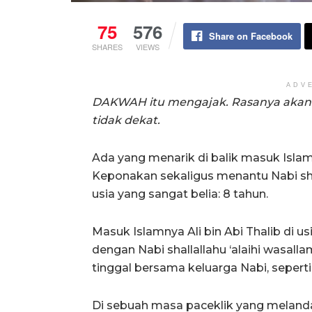
75
576
Share on Facebook
SHARES
VIEWS
ADV
DAKWAH itu mengajak. Rasanya akan s
tidak dekat.
Ada yang menarik di balik masuk Islamny
Keponakan sekaligus menantu Nabi shall
usia yang sangat belia: 8 tahun.
Masuk Islamnya Ali bin Abi Thalib di u
dengan Nabi shallallahu ‘alaihi wasalla
tinggal bersama keluarga Nabi, seperti
Di sebuah masa paceklik yang melanda