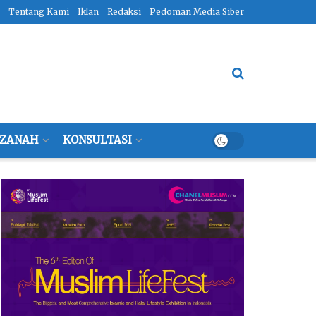
Tentang Kami
Iklan
Redaksi
Pedoman Media Siber
ZANAH
KONSULTASI