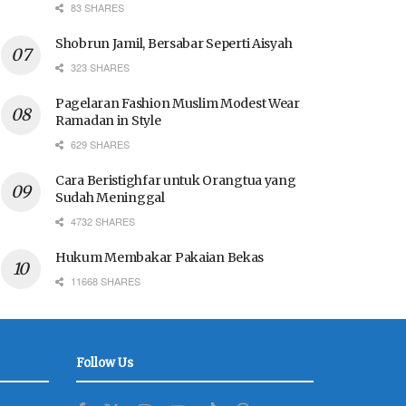
83 SHARES
Shobrun Jamil, Bersabar Seperti Aisyah
323 SHARES
Pagelaran Fashion Muslim Modest Wear
Ramadan in Style
629 SHARES
Cara Beristighfar untuk Orangtua yang
Sudah Meninggal
4732 SHARES
Hukum Membakar Pakaian Bekas
11668 SHARES
Follow Us