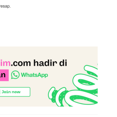
resap.