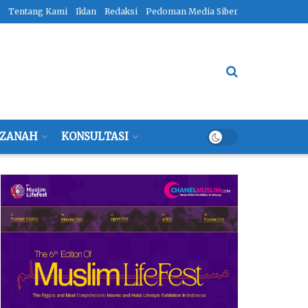
Tentang Kami
Iklan
Redaksi
Pedoman Media Siber
ZANAH
KONSULTASI