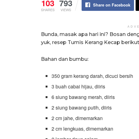
103
793
Share on Facebook
SHARES
VIEWS
ADV
Bunda, masak apa hari ini? Bosan deng
yuk, resep Tumis Kerang Kecap berikut 
Bahan dan bumbu:
350 gram kerang darah, dicuci bersih
3 buah cabai hijau, diiris
6 siung bawang merah, diiris
2 siung bawang putih, diiris
2 cm jahe, dimemarkan
2 cm lengkuas, dimemarkan