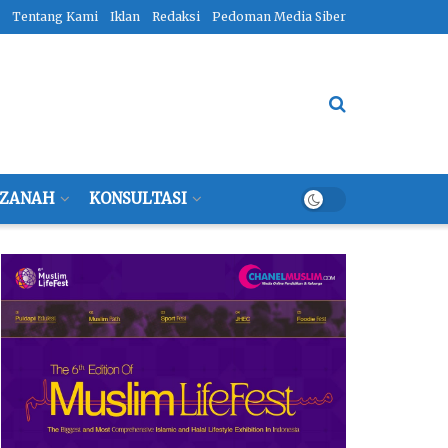
Tentang Kami
Iklan
Redaksi
Pedoman Media Siber
ZANAH
KONSULTASI