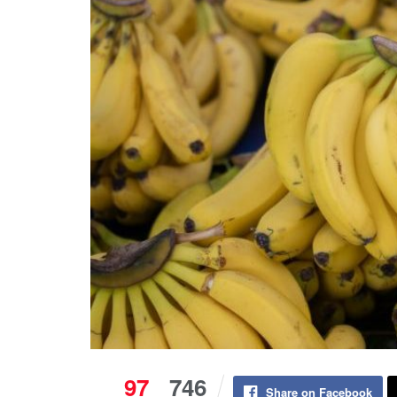
97
746
Share on Facebook