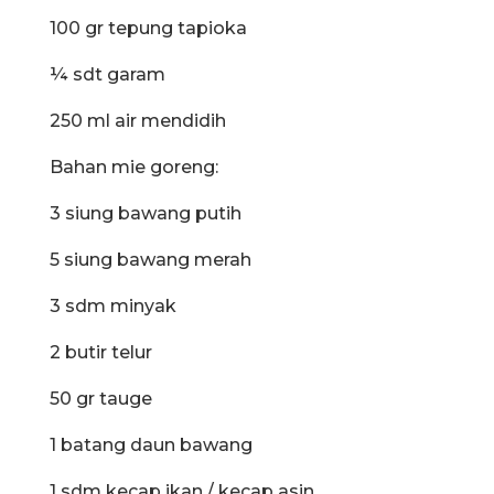
100 gr tepung tapioka
¼ sdt garam
250 ml air mendidih
Bahan mie goreng:
3 siung bawang putih
5 siung bawang merah
3 sdm minyak
2 butir telur
50 gr tauge
1 batang daun bawang
1 sdm kecap ikan / kecap asin