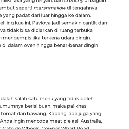
iliki rasa yang renyah, dan
crunchy
di bagian
lembut seperti
marshmallow
di tengahnya,
 yang padat dari luar hingga ke dalam.
ling kue ini, Pavlova jadi semakin cantik dan
a tidak bisa dibiarkan di ruang terbuka
 mengempis jika terkena udara dingin.
an di dalam oven hingga benar-benar dingin
 adalah salah satu menu yang tidak boleh
a umumnya berisi buah, maka pai khas
uah tomat dan bawang. Kadang, ada juga yang
nda ingin mencoba meat pie asli Australia,
s Cafe de Wheels, Cowper Wharf Road,