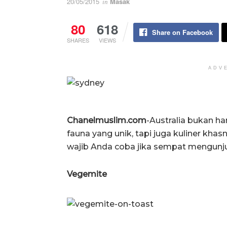
20/05/2015
Masak
in
80
618
Share on Facebook
SHARES
VIEWS
ADV
Chanelmuslim.com
-Australia bukan h
fauna yang unik, tapi juga kuliner khas
wajib Anda coba jika sempat mengunju
Vegemite