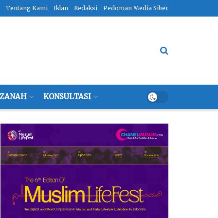
Tentang Kami
Iklan
Redaksi
Pedoman Media Siber
ZANAH
KONSULTASI