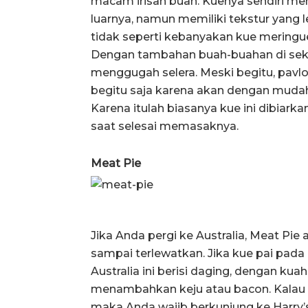
macam irisan buah. Kuenya sendiri mem
luarnya, namun memiliki tekstur yang 
tidak seperti kebanyakan kue meringue
Dengan tambahan buah-buahan di sekeli
menggugah selera. Meski begitu, pavlov
begitu saja karena akan dengan mudah
Karena itulah biasanya kue ini dibiark
saat selesai memasaknya.
Meat Pie
Jika Anda pergi ke Australia, Meat Pie
sampai terlewatkan. Jika kue pai pad
Australia ini berisi daging, dengan k
menambahkan keju atau bacon. Kalau A
maka Anda wajib berkunjung ke Harry’